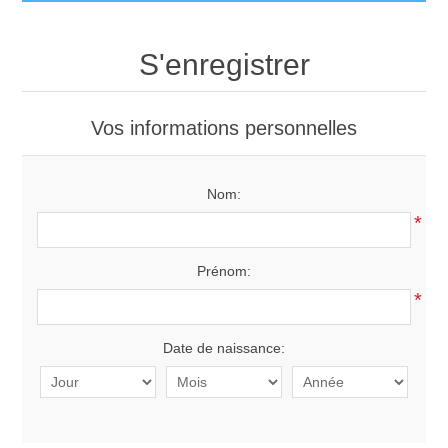
Accueil
S'enregistrer
Produits
Vos informations personnelles
Livraison et retours
MAZOUT
Nom:
FAQ
PELLETS
*
Contactez-nous
BOIS
Prénom:
*
CHARBON
Appelez-nous
Date de naissance:
GAZ