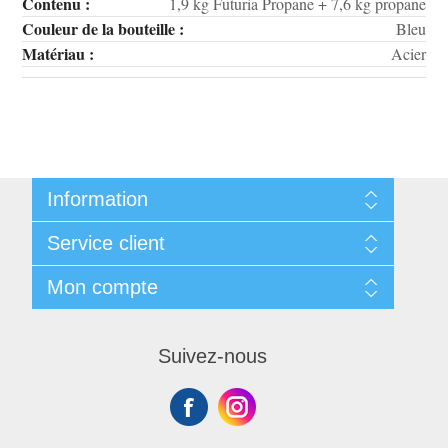
Contenu :
1,9 kg Futuria Propane + 7,6 kg propane
Couleur de la bouteille :
Bleu
Matériau :
Acier
Information
Qui sommes-nous ?
Service client
Livraison et retours
Politique de confidentialité
Check gift card balance
Mon compte
Conditions Générales de Vente
FAQ
Contactez-nous
Mon compte
Blog
Mes commandes
Suivez-nous
Modes de paiement
Mes addresses
Délais de livraison
Panier