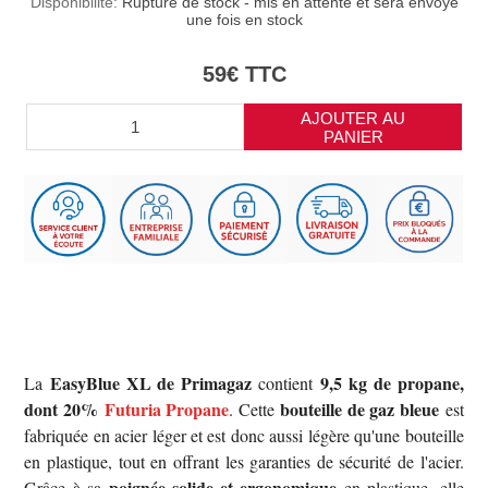
Disponibilité:
Rupture de stock - mis en attente et sera envoyé
une fois en stock
59€ TTC
AJOUTER AU
PANIER
EasyBlue XL de Primagaz
9,5 kg de propane,
La
contient
dont 20%
Futuria Propane
bouteille de gaz bleue
. Cette
est
fabriquée en acier léger et est donc aussi légère qu'une bouteille
en plastique, tout en offrant les garanties de sécurité de l'acier.
poignée solide et ergonomique
Grâce à sa
en plastique, elle