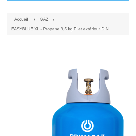
Accueil
Accueil
/
GAZ
/
Produits
EASYBLUE XL - Propane 9,5 kg Filet extérieur DIN
Livraison et retours
MAZOUT
FAQ
PELLETS
Contactez-nous
BOIS
CHARBON
Appelez-nous
GAZ