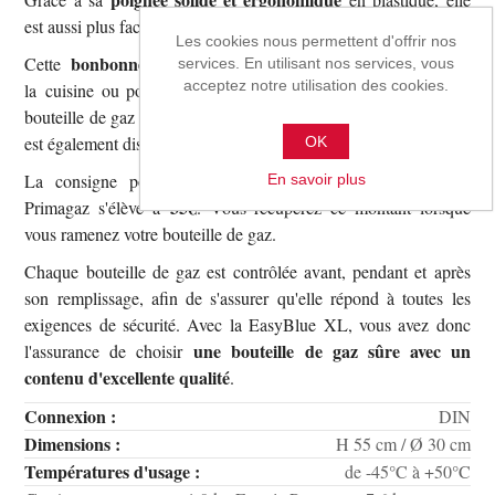
est aussi plus facile à porter.
Les cookies nous permettent d'offrir nos
bonbonne de gaz légère
Cette
est idéale pour le camping,
services. En utilisant nos services, vous
acceptez notre utilisation des cookies.
la cuisine ou pour un barbecue au gaz. Vous recherchez une
bouteille de gaz plus petite ? Le modèle EasyBlue PLUS (6 kg)
est également disponible.
OK
La consigne pour la bonbonne de gaz EasyBlue XL de
En savoir plus
35€
Primagaz s'élève à
. Vous récupérez ce montant lorsque
vous ramenez votre bouteille de gaz.
Chaque bouteille de gaz est contrôlée avant, pendant et après
son remplissage, afin de s'assurer qu'elle répond à toutes les
exigences de sécurité. Avec la EasyBlue XL, vous avez donc
une bouteille de gaz sûre avec un
l'assurance de choisir
contenu d'excellente qualité
.
Connexion :
DIN
Dimensions :
H 55 cm / Ø 30 cm
Températures d'usage :
de -45°C à +50°C