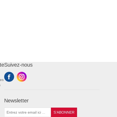
te
Suivez-nous
es
s
Newsletter
S'ABONNER