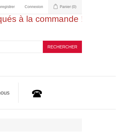
nregistrer
Connexion
Panier
(0)
és à la commande !
RECHERCHER
nous
Appelez-nous