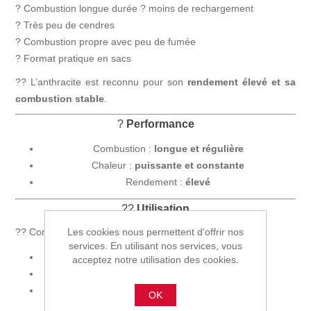
? Combustion longue durée ? moins de rechargement
? Très peu de cendres
? Combustion propre avec peu de fumée
? Format pratique en sacs
?? L’anthracite est reconnu pour son
rendement élevé et sa
combustion stable
.
?
Performance
Combustion :
longue et régulière
Chaleur :
puissante et constante
Rendement :
élevé
??
Utilisation
Les cookies nous permettent d'offrir nos
?? Convient pour :
services. En utilisant nos services, vous
poêles à charbon
acceptez notre utilisation des cookies.
installations adaptées
chauffage domestique
OK