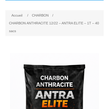
Accueil
Accueil
/
CHARBON
/
Produits
CHARBON ANTHRACITE 12/22 – ANTRA ELITE – 1T – 40
sacs
Livraison et retours
MAZOUT
FAQ
PELLETS
Contactez-nous
BOIS
CHARBON
Appelez-nous
GAZ