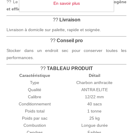
?? Le calibre
12/22 mm
permet une
combustion homogène
En savoir plus
et efficace
.
??
Livraison
Livraison à domicile sur palette, rapide et soignée.
??
Conseil pro
Stocker dans un endroit sec pour conserver toutes les
performances.
??
TABLEAU PRODUIT
Caractéristique
Détail
Type
Charbon anthracite
Qualité
ANTRA ELITE
Calibre
12/22 mm
Conditionnement
40 sacs
Poids total
1 tonne
Poids par sac
25 kg
Combustion
Longue durée
Cendres
Faibles