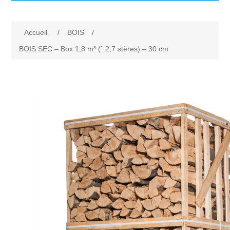
Accueil
Accueil
/
BOIS
/
Produits
BOIS SEC – Box 1,8 m³ (˜ 2,7 stères) – 30 cm
Livraison et retours
MAZOUT
FAQ
PELLETS
Contactez-nous
BOIS
CHARBON
Appelez-nous
GAZ