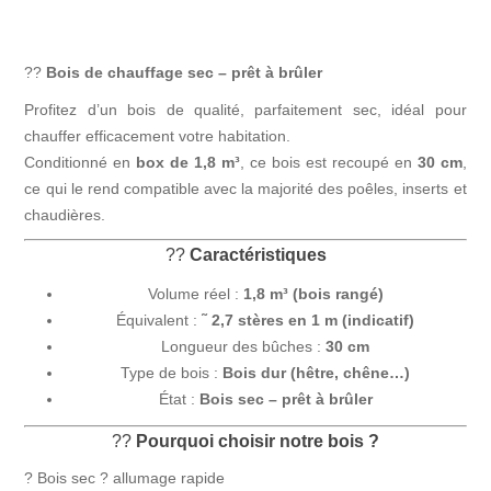
??
Bois de chauffage sec – prêt à brûler
Profitez d’un bois de qualité, parfaitement sec, idéal pour
chauffer efficacement votre habitation.
Conditionné en
box de 1,8 m³
, ce bois est recoupé en
30 cm
,
ce qui le rend compatible avec la majorité des poêles, inserts et
chaudières.
??
Caractéristiques
Volume réel :
1,8 m³ (bois rangé)
Équivalent :
˜ 2,7 stères en 1 m (indicatif)
Longueur des bûches :
30 cm
Type de bois :
Bois dur (hêtre, chêne…)
État :
Bois sec – prêt à brûler
??
Pourquoi choisir notre bois ?
? Bois sec ? allumage rapide