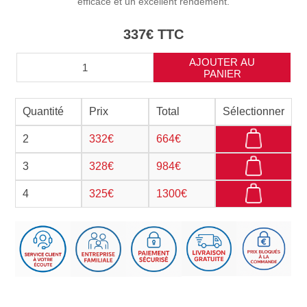
efficace et un excellent rendement.
337€ TTC
AJOUTER AU
PANIER
Quantité
Prix
Total
Sélectionner
2
332€
664€
_
3
328€
984€
_
4
325€
1300€
_