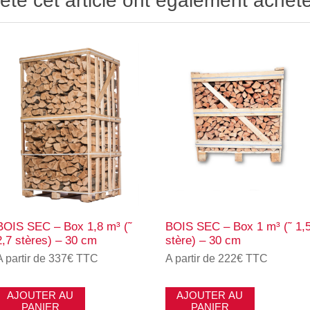
eté cet article ont également acheté
BOIS SEC – Box 1,8 m³ (˜
BOIS SEC – Box 1 m³ (˜ 1,
2,7 stères) – 30 cm
stère) – 30 cm
A partir de 337€ TTC
A partir de 222€ TTC
AJOUTER AU
AJOUTER AU
PANIER
PANIER