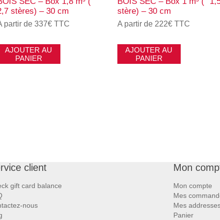
BOIS SEC – Box 1,8 m³ (˜
BOIS SEC – Box 1 m³ (˜ 1,
2,7 stères) – 30 cm
stère) – 30 cm
A partir de 337€ TTC
A partir de 222€ TTC
AJOUTER AU
AJOUTER AU
PANIER
PANIER
rvice client
Mon comp
ck gift card balance
Mon compte
Q
Mes command
tactez-nous
Mes addresse
g
Panier