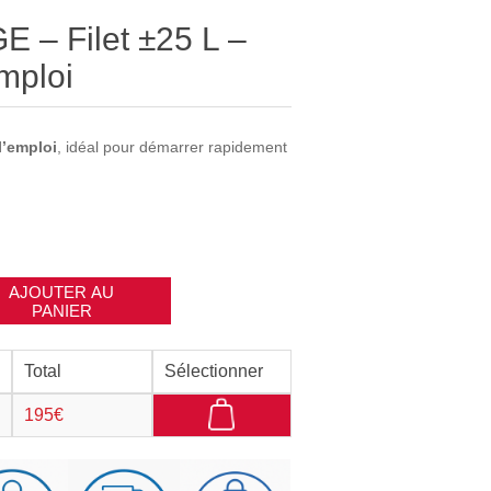
– Filet ±25 L –
emploi
 l’emploi
, idéal pour démarrer rapidement
AJOUTER AU
PANIER
Total
Sélectionner
195€
_