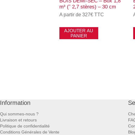
BOIS DEMI-SEC – Box 1,8
m³ (˜ 2,7 stères) – 30 cm
A partir de 327€ TTC
AJOUTER AU
PANIER
Information
Se
Qui sommes-nous ?
Che
Livraison et retours
FA
Politique de confidentialité
Con
Conditions Générales de Vente
Blo