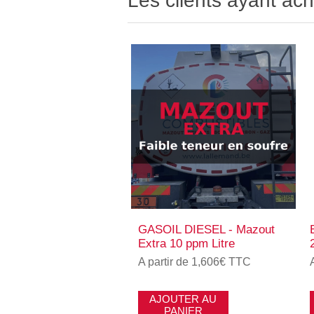
Les clients ayant ach
GASOIL DIESEL - Mazout
Extra 10 ppm Litre
A partir de 1,606€ TTC
AJOUTER AU
PANIER