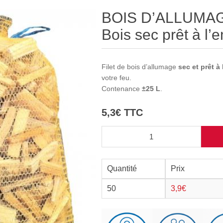
BOIS D’ALLUMAGE 
Bois sec prêt à l’
Filet de bois d’allumage
sec et prêt à
votre feu.
Contenance
±25 L
.
5,3€ TTC
Quantité
Prix
50
3,9€