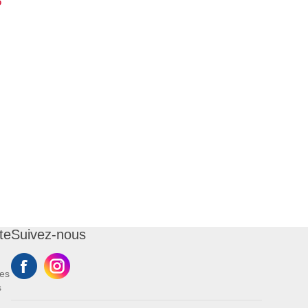
5
te
Suivez-nous
es
s